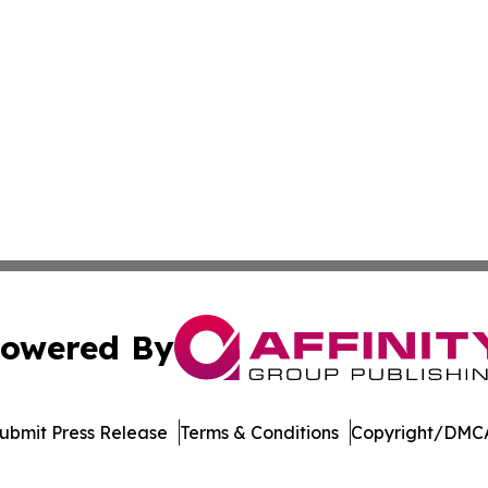
owered By
ubmit Press Release
Terms & Conditions
Copyright/DMCA
 Inc. dba Affinity Group Publishing & Asia Business Gazett