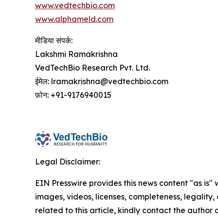
www.vedtechbio.com
www.alphameld.com
मीडिया संपर्क:
Lakshmi Ramakrishna
VedTechBio Research Pvt. Ltd.
ईमेल: lramakrishna@vedtechbio.com
फ़ोन: +91-9176940015
Legal Disclaimer:
EIN Presswire provides this news content "as is" 
images, videos, licenses, completeness, legality, o
related to this article, kindly contact the author