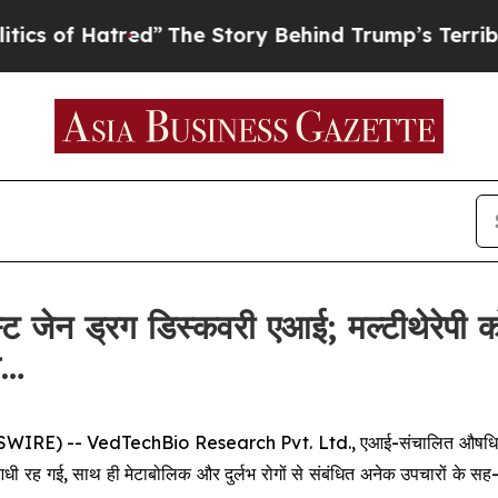
 of Hatred”
The Story Behind Trump’s Terrible A
 जेन ड्रग डिस्कवरी एआई; मल्टीथेरेपी क
े…
-- VedTechBio Research Pvt. Ltd., एआई-संचालित औषधि खोज में 
 आधी रह गई, साथ ही मेटाबोलिक और दुर्लभ रोगों से संबंधित अनेक उपचारो